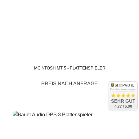
MCINTOSH MT 5 - PLATTENSPIELER
PREIS NACH ANFRAGE
Kundenbewertungen
SEHR GUT
4.77 / 5.00