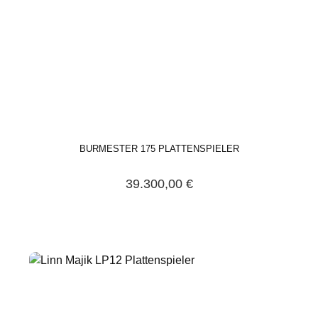
BURMESTER 175 PLATTENSPIELER
39.300,00 €