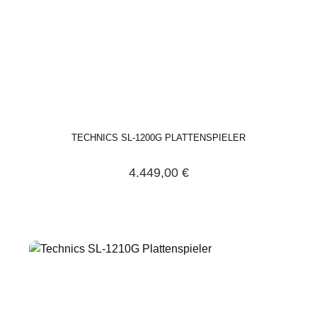
TECHNICS SL-1200G PLATTENSPIELER
4.449,00 €