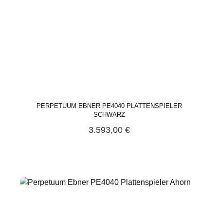
PERPETUUM EBNER PE4040 PLATTENSPIELER
SCHWARZ
3.593,00 €