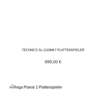
TECHNICS SL-1210MK7 PLATTENSPIELER
999,00 €