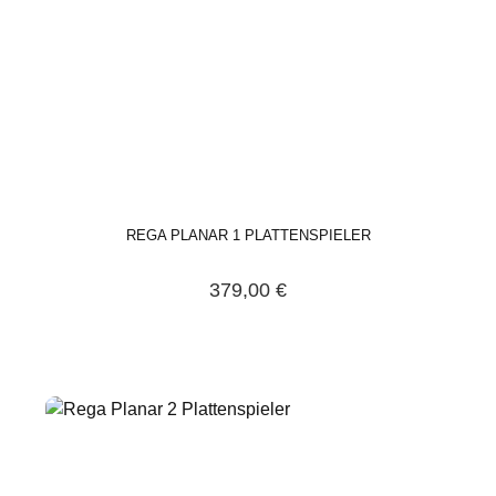
REGA PLANAR 1 PLATTENSPIELER
379,00 €