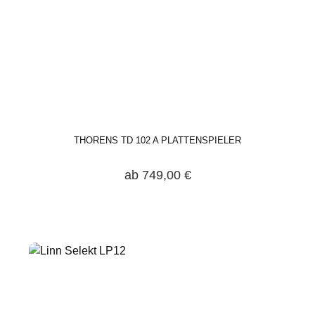
THORENS TD 102 A PLATTENSPIELER
ab 749,00 €