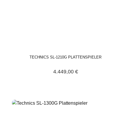
TECHNICS SL-1210G PLATTENSPIELER
4.449,00 €