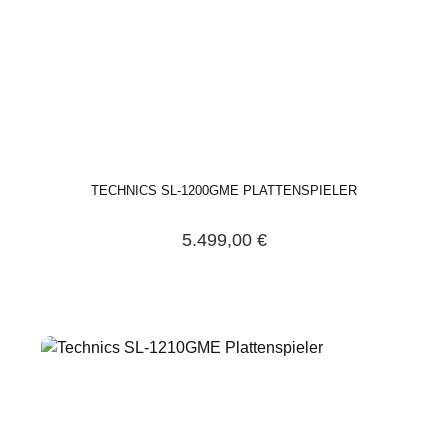
TECHNICS SL-1200GME PLATTENSPIELER
5.499,00 €