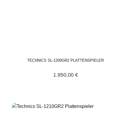
TECHNICS SL-1200GR2 PLATTENSPIELER
1.950,00 €