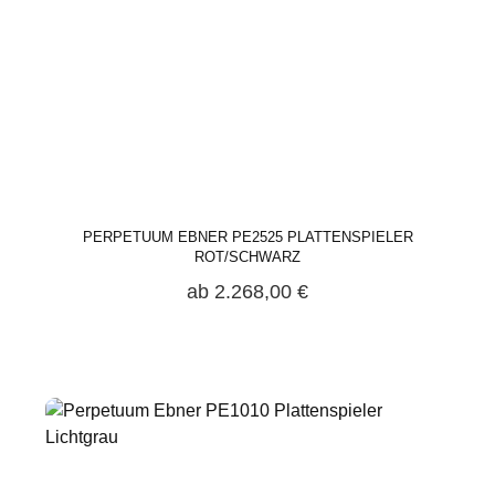
PERPETUUM EBNER PE2525 PLATTENSPIELER
ROT/SCHWARZ
ab 2.268,00 €