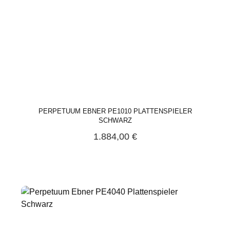
PERPETUUM EBNER PE1010 PLATTENSPIELER
SCHWARZ
1.884,00 €