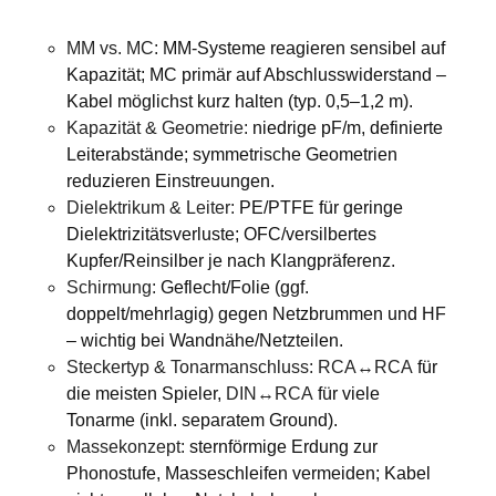
MM vs. MC:
MM-Systeme reagieren sensibel auf
Kapazität; MC primär auf Abschlusswiderstand –
Kabel möglichst kurz halten (typ. 0,5–1,2 m).
Kapazität & Geometrie:
niedrige pF/m, definierte
Leiterabstände; symmetrische Geometrien
reduzieren Einstreuungen.
Dielektrikum & Leiter:
PE/PTFE für geringe
Dielektrizitätsverluste; OFC/versilbertes
Kupfer/Reinsilber je nach Klangpräferenz.
Schirmung:
Geflecht/Folie (ggf.
doppelt/mehrlagig) gegen Netzbrummen und HF
– wichtig bei Wandnähe/Netzteilen.
Steckertyp & Tonarmanschluss:
RCA↔RCA
für
die meisten Spieler,
DIN↔RCA
für viele
Tonarme (inkl. separatem Ground).
Massekonzept:
sternförmige Erdung zur
Phonostufe, Masseschleifen vermeiden; Kabel