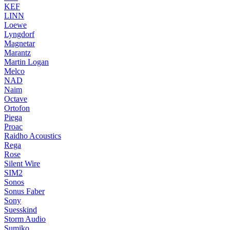
KEF
LINN
Loewe
Lyngdorf
Magnetar
Marantz
Martin Logan
Melco
NAD
Naim
Octave
Ortofon
Piega
Proac
Raidho Acoustics
Rega
Rose
Silent Wire
SIM2
Sonos
Sonus Faber
Sony
Suesskind
Storm Audio
Sumiko