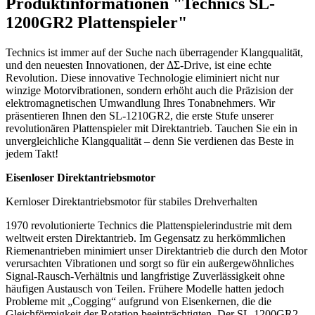
Produktinformationen "Technics SL-
1200GR2 Plattenspieler"
Technics ist immer auf der Suche nach überragender Klangqualität,
und den neuesten Innovationen, der ΔΣ-Drive, ist eine echte
Revolution. Diese innovative Technologie eliminiert nicht nur
winzige Motorvibrationen, sondern erhöht auch die Präzision der
elektromagnetischen Umwandlung Ihres Tonabnehmers. Wir
präsentieren Ihnen den SL-1210GR2, die erste Stufe unserer
revolutionären Plattenspieler mit Direktantrieb. Tauchen Sie ein in
unvergleichliche Klangqualität – denn Sie verdienen das Beste in
jedem Takt!
Eisenloser Direktantriebsmotor
Kernloser Direktantriebsmotor für stabiles Drehverhalten
1970 revolutionierte Technics die Plattenspielerindustrie mit dem
weltweit ersten Direktantrieb. Im Gegensatz zu herkömmlichen
Riemenantrieben minimiert unser Direktantrieb die durch den Motor
verursachten Vibrationen und sorgt so für ein außergewöhnliches
Signal-Rausch-Verhältnis und langfristige Zuverlässigkeit ohne
häufigen Austausch von Teilen. Frühere Modelle hatten jedoch
Probleme mit „Cogging“ aufgrund von Eisenkernen, die die
Gleichförmigkeit der Rotation beeinträchtigten. Der SL-1200GR2