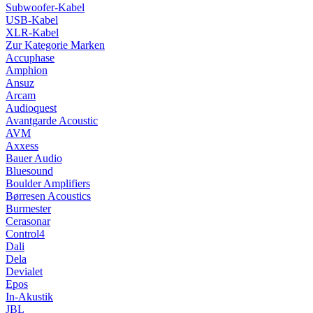
Subwoofer-Kabel
USB-Kabel
XLR-Kabel
Zur Kategorie Marken
Accuphase
Amphion
Ansuz
Arcam
Audioquest
Avantgarde Acoustic
AVM
Axxess
Bauer Audio
Bluesound
Boulder Amplifiers
Børresen Acoustics
Burmester
Cerasonar
Control4
Dali
Dela
Devialet
Epos
In-Akustik
JBL