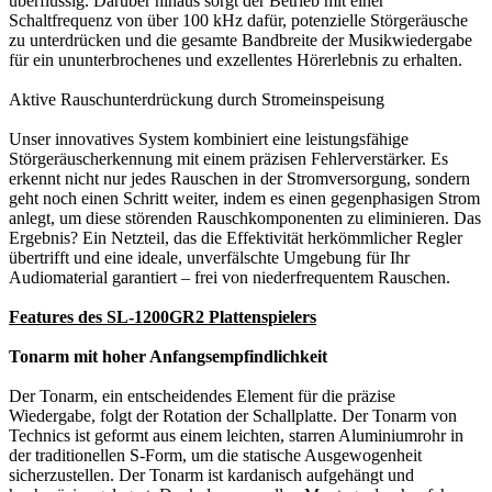
überflüssig. Darüber hinaus sorgt der Betrieb mit einer
Schaltfrequenz von über 100 kHz dafür, potenzielle Störgeräusche
zu unterdrücken und die gesamte Bandbreite der Musikwiedergabe
für ein ununterbrochenes und exzellentes Hörerlebnis zu erhalten.
Aktive Rauschunterdrückung durch Stromeinspeisung
Unser innovatives System kombiniert eine leistungsfähige
Störgeräuscherkennung mit einem präzisen Fehlerverstärker. Es
erkennt nicht nur jedes Rauschen in der Stromversorgung, sondern
geht noch einen Schritt weiter, indem es einen gegenphasigen Strom
anlegt, um diese störenden Rauschkomponenten zu eliminieren. Das
Ergebnis? Ein Netzteil, das die Effektivität herkömmlicher Regler
übertrifft und eine ideale, unverfälschte Umgebung für Ihr
Audiomaterial garantiert – frei von niederfrequentem Rauschen.
Features des SL-1200GR2 Plattenspielers
Tonarm mit hoher Anfangsempfindlichkeit
Der Tonarm, ein entscheidendes Element für die präzise
Wiedergabe, folgt der Rotation der Schallplatte. Der Tonarm von
Technics ist geformt aus einem leichten, starren Aluminiumrohr in
der traditionellen S-Form, um die statische Ausgewogenheit
sicherzustellen. Der Tonarm ist kardanisch aufgehängt und