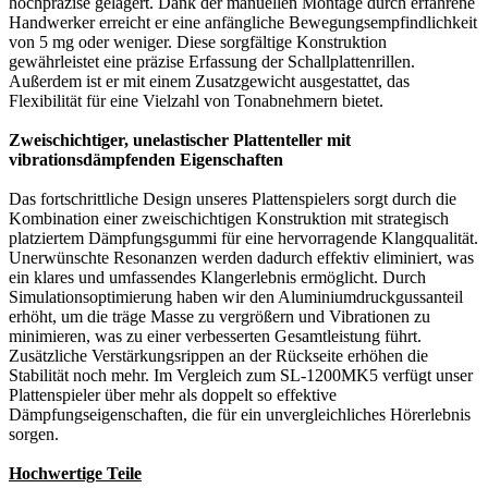
hochpräzise gelagert. Dank der manuellen Montage durch erfahrene
Handwerker erreicht er eine anfängliche Bewegungsempfindlichkeit
von 5 mg oder weniger. Diese sorgfältige Konstruktion
gewährleistet eine präzise Erfassung der Schallplattenrillen.
Außerdem ist er mit einem Zusatzgewicht ausgestattet, das
Flexibilität für eine Vielzahl von Tonabnehmern bietet.
Zweischichtiger, unelastischer Plattenteller mit
vibrationsdämpfenden Eigenschaften
Das fortschrittliche Design unseres Plattenspielers sorgt durch die
Kombination einer zweischichtigen Konstruktion mit strategisch
platziertem Dämpfungsgummi für eine hervorragende Klangqualität.
Unerwünschte Resonanzen werden dadurch effektiv eliminiert, was
ein klares und umfassendes Klangerlebnis ermöglicht. Durch
Simulationsoptimierung haben wir den Aluminiumdruckgussanteil
erhöht, um die träge Masse zu vergrößern und Vibrationen zu
minimieren, was zu einer verbesserten Gesamtleistung führt.
Zusätzliche Verstärkungsrippen an der Rückseite erhöhen die
Stabilität noch mehr. Im Vergleich zum SL-1200MK5 verfügt unser
Plattenspieler über mehr als doppelt so effektive
Dämpfungseigenschaften, die für ein unvergleichliches Hörerlebnis
sorgen.
Hochwertige Teile