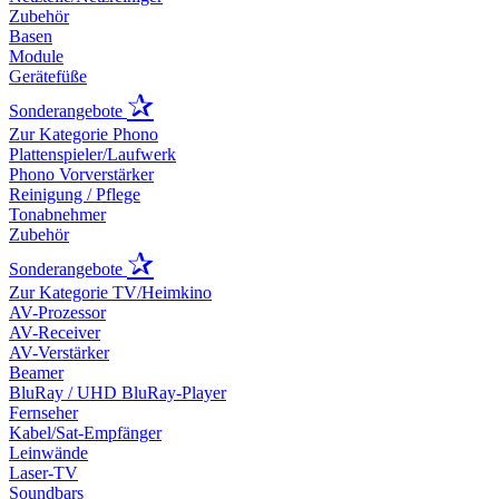
Zubehör
Basen
Module
Gerätefüße
✰
Sonderangebote
Zur Kategorie Phono
Plattenspieler/Laufwerk
Phono Vorverstärker
Reinigung / Pflege
Tonabnehmer
Zubehör
✰
Sonderangebote
Zur Kategorie TV/Heimkino
AV-Prozessor
AV-Receiver
AV-Verstärker
Beamer
BluRay / UHD BluRay-Player
Fernseher
Kabel/Sat-Empfänger
Leinwände
Laser-TV
Soundbars