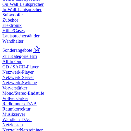
On-Wall-Lautsprecher
In-Wall-Lautsprecher
Subwoofer
Zubehör
Elektronik
Hülle/Cases
Lautsprecherständer
Wandhalter
✰
Sonderangebote
Zur Kategorie Hifi
All In One
CD / SACD-Player
Netzwerk-Player
Netzwerk-Server
Netzwerk-Switche
Vorverstärker
Mono/Stereo-Endstufe
Vollverstärker
Radiotuner / DAB
Raumkorrektur
Musikserver
Wandler / DAC
Netzleisten
Netzteile/Netzreiniger