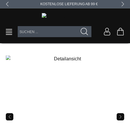
KOSTENLOSE LIEFERUNG AB 99 €
alt springen