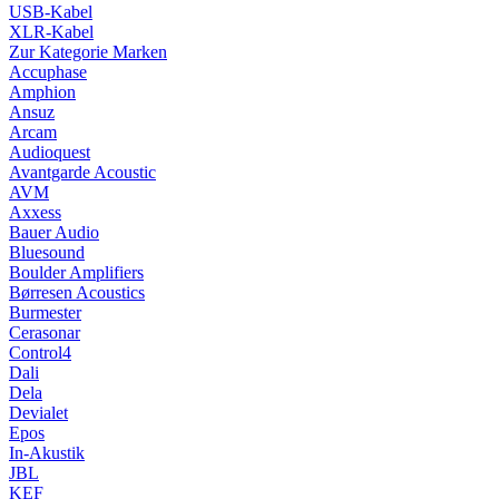
USB-Kabel
XLR-Kabel
Zur Kategorie Marken
Accuphase
Amphion
Ansuz
Arcam
Audioquest
Avantgarde Acoustic
AVM
Axxess
Bauer Audio
Bluesound
Boulder Amplifiers
Børresen Acoustics
Burmester
Cerasonar
Control4
Dali
Dela
Devialet
Epos
In-Akustik
JBL
KEF