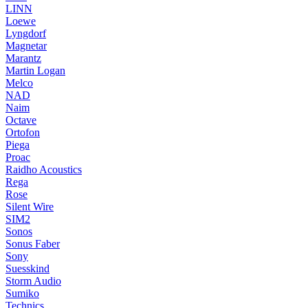
LINN
Loewe
Lyngdorf
Magnetar
Marantz
Martin Logan
Melco
NAD
Naim
Octave
Ortofon
Piega
Proac
Raidho Acoustics
Rega
Rose
Silent Wire
SIM2
Sonos
Sonus Faber
Sony
Suesskind
Storm Audio
Sumiko
Technics