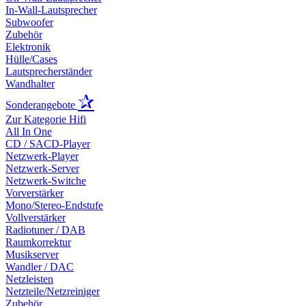
In-Wall-Lautsprecher
Subwoofer
Zubehör
Elektronik
Hülle/Cases
Lautsprecherständer
Wandhalter
✰
Sonderangebote
Zur Kategorie Hifi
All In One
CD / SACD-Player
Netzwerk-Player
Netzwerk-Server
Netzwerk-Switche
Vorverstärker
Mono/Stereo-Endstufe
Vollverstärker
Radiotuner / DAB
Raumkorrektur
Musikserver
Wandler / DAC
Netzleisten
Netzteile/Netzreiniger
Zubehör