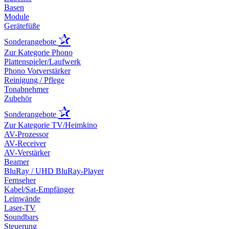
Basen
Module
Gerätefüße
✰
Sonderangebote
Zur Kategorie Phono
Plattenspieler/Laufwerk
Phono Vorverstärker
Reinigung / Pflege
Tonabnehmer
Zubehör
✰
Sonderangebote
Zur Kategorie TV/Heimkino
AV-Prozessor
AV-Receiver
AV-Verstärker
Beamer
BluRay / UHD BluRay-Player
Fernseher
Kabel/Sat-Empfänger
Leinwände
Laser-TV
Soundbars
Steuerung