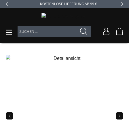
KOSTENLOSE LIEFERUNG AB 99 €
alt springen