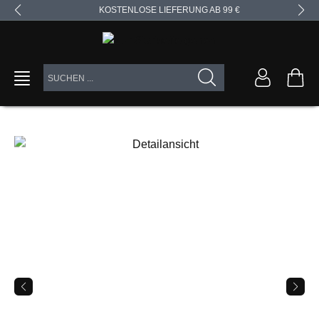
KOSTENLOSE LIEFERUNG AB 99 €
alt springen