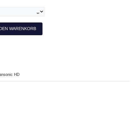
N
 DEN WARENKORB
ansonic HD