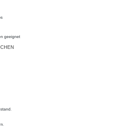
ps
en geeignet
ÜNCHEN
bstand.
rn.