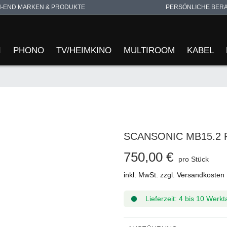
H-END MARKEN & PRODUKTE
PERSÖNLICHE BER
I
PHONO
TV/HEIMKINO
MULTIROOM
KABEL
SCANSONIC MB15.2
750,00 €
pro Stück
inkl. MwSt. zzgl. Versandkosten
Lieferzeit: 4 bis 10 Werk