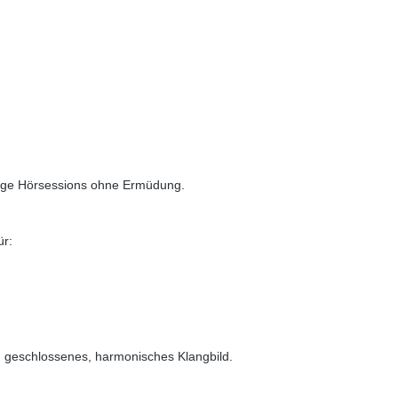
lange Hörsessions ohne Ermüdung.
ür:
ein geschlossenes, harmonisches Klangbild.