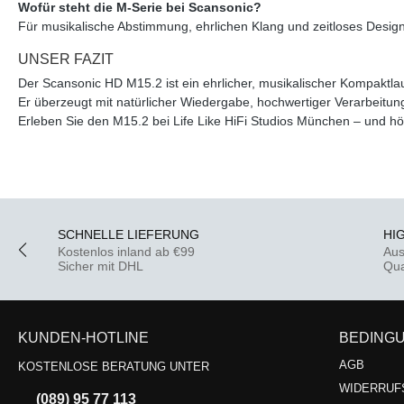
Wofür steht die M-Serie bei Scansonic?
Für musikalische Abstimmung, ehrlichen Klang und zeitloses Design
UNSER FAZIT
Der Scansonic HD M15.2 ist ein ehrlicher, musikalischer Kompaktla
Er überzeugt mit natürlicher Wiedergabe, hochwertiger Verarbeitung
Erleben Sie den M15.2 bei Life Like HiFi Studios München – und hö
SCHNELLE LIEFERUNG
HI
Kostenlos inland ab €99
Aus
Sicher mit DHL
Qua
KUNDEN-HOTLINE
BEDING
AGB
KOSTENLOSE BERATUNG UNTER
WIDERRUF
(089) 95 77 113