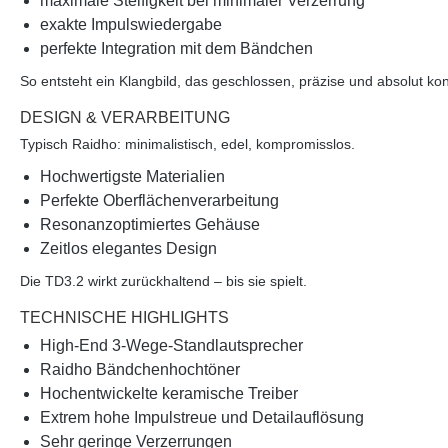
maximale Steifigkeit bei minimaler Verzerrung
exakte Impulswiedergabe
perfekte Integration mit dem Bändchen
So entsteht ein Klangbild, das
geschlossen, präzise und absolut kont
DESIGN & VERARBEITUNG
Typisch Raidho: minimalistisch, edel, kompromisslos.
Hochwertigste Materialien
Perfekte Oberflächenverarbeitung
Resonanzoptimiertes Gehäuse
Zeitlos elegantes Design
Die TD3.2 wirkt zurückhaltend –
bis sie spielt
.
TECHNISCHE HIGHLIGHTS
High-End
3-Wege-Standlautsprecher
Raidho
Bändchenhochtöner
Hochentwickelte keramische Treiber
Extrem hohe Impulstreue und Detailauflösung
Sehr geringe Verzerrungen