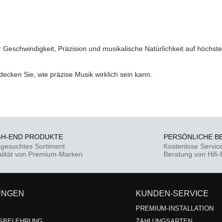
r Geschwindigkeit, Präzision und musikalische Natürlichkeit auf höchst
ecken Sie, wie präzise Musik wirklich sein kann.
GH-END PRODUKTE
PERSÖNLICHE B
gesuchtes Sortiment
Kostenlose Servic
lität von Premium-Marken
Beratung von Hifi
UNGEN
KUNDEN-SERVICE
PREMIUM-INSTALLATION
SBELEHRUNG
ZAHLUNGSARTEN