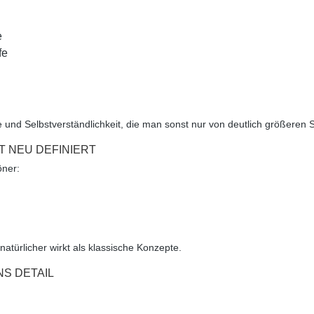
e
fe
e und Selbstverständlichkeit, die man sonst nur von deutlich größeren
 NEU DEFINIERT
öner
:
 natürlicher
wirkt als klassische Konzepte.
NS DETAIL