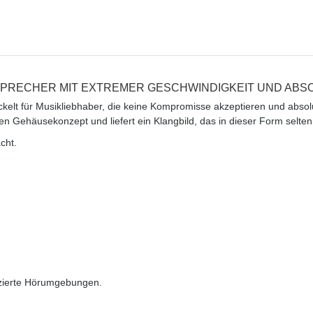
TSPRECHER MIT EXTREMER GESCHWINDIGKEIT UND AB
ckelt für Musikliebhaber, die
keine Kompromisse akzeptieren
und absolu
en Gehäusekonzept und liefert ein Klangbild, das in dieser Form
selten
cht
.
izierte Hörumgebungen.