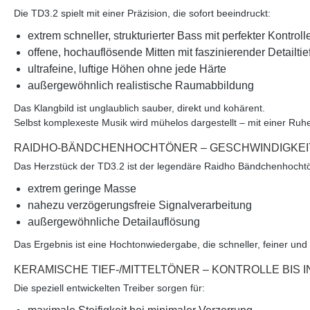
Die TD3.2 spielt mit einer Präzision, die sofort beeindruckt:
extrem schneller, strukturierter Bass
mit perfekter Kontroll
offene, hochauflösende Mitten
mit faszinierender Detailtie
ultrafeine, luftige Höhen
ohne jede Härte
außergewöhnlich
realistische Raumabbildung
Das Klangbild ist
unglaublich sauber, direkt und kohärent
.
Selbst komplexeste Musik wird mühelos dargestellt – mit einer Ruh
RAIDHO-BÄNDCHENHOCHTÖNER – GESCHWINDIGKEIT
Das Herzstück der TD3.2 ist der legendäre
Raidho Bändchenhocht
extrem geringe Masse
nahezu verzögerungsfreie Signalverarbeitung
außergewöhnliche Detailauflösung
Das Ergebnis ist eine Hochtonwiedergabe, die
schneller, feiner und
KERAMISCHE TIEF-/MITTELTÖNER – KONTROLLE BIS I
Die speziell entwickelten Treiber sorgen für: