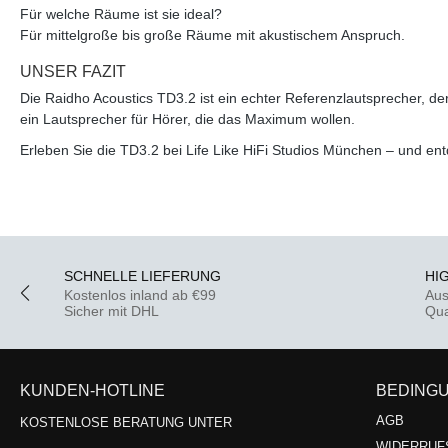
Für welche Räume ist sie ideal?
Für mittelgroße bis große Räume mit akustischem Anspruch.
UNSER FAZIT
Die
Raidho Acoustics TD3.2
ist ein
echter Referenzlautsprecher
, de
ein Lautsprecher für Hörer, die das Maximum wollen.
Erleben Sie die TD3.2 bei
Life Like HiFi Studios München
– und entd
SCHNELLE LIEFERUNG
HI
Kostenlos inland ab €99
Aus
Sicher mit DHL
Qua
KUNDEN-HOTLINE
BEDING
AGB
KOSTENLOSE BERATUNG UNTER
WIDERRUF