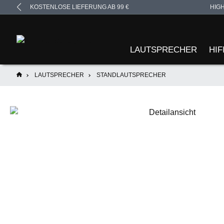
KOSTENLOSE LIEFERUNG AB 99 €
HIG
springen
Zur Hauptnavigation springen
LAUTSPRECHER
HIF
LAUTSPRECHER
STANDLAUTSPRECHER