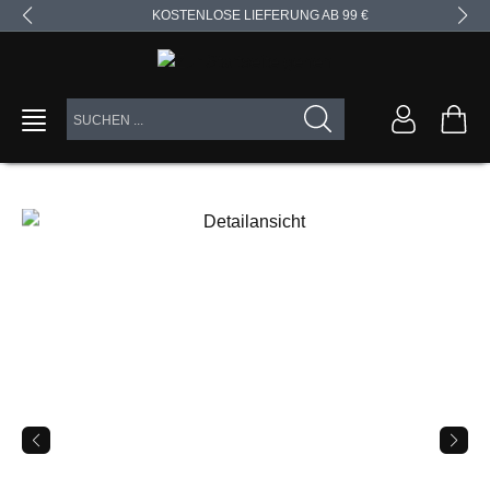
KOSTENLOSE LIEFERUNG AB 99 €
alt springen