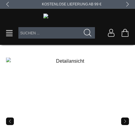
KOSTENLOSE LIEFERUNG AB 99 €
alt springen