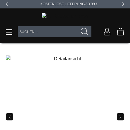
KOSTENLOSE LIEFERUNG AB 99 €
alt springen