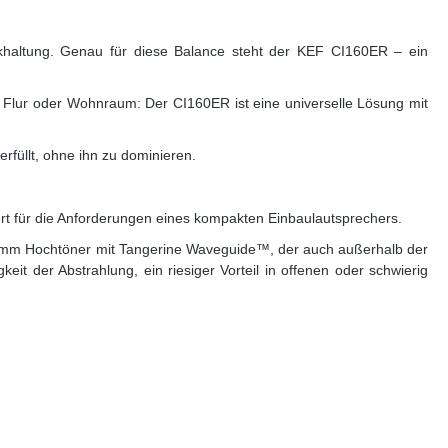
ückhaltung. Genau für diese Balance steht der KEF CI160ER – ein
, Flur oder Wohnraum: Der CI160ER ist eine universelle Lösung mit
füllt, ohne ihn zu dominieren.
t für die Anforderungen eines kompakten Einbaulautsprechers.
 19 mm Hochtöner mit Tangerine Waveguide™, der auch außerhalb der
it der Abstrahlung, ein riesiger Vorteil in offenen oder schwierig