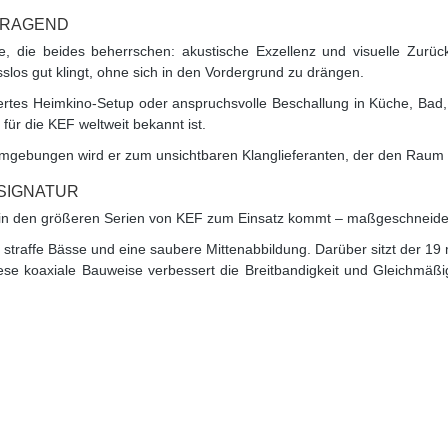
ERRAGEND
e, die beides beherrschen: akustische Exzellenz und visuelle Zur
los gut klingt, ohne sich in den Vordergrund zu drängen.
riertes Heimkino-Setup oder anspruchsvolle Beschallung in Küche, Bad
für die KEF weltweit bekannt ist.
ebungen wird er zum unsichtbaren Klanglieferanten, der den Raum er
SIGNATUR
h in den größeren Serien von KEF zum Einsatz kommt – maßgeschneider
, straffe Bässe und eine saubere Mittenabbildung. Darüber sitzt der
ese koaxiale Bauweise verbessert die Breitbandigkeit und Gleichmäßigke