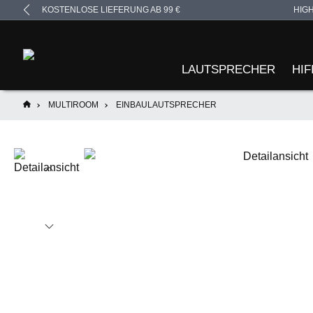
KOSTENLOSE LIEFERUNG AB 99 €
HIG
springen
Zur Hauptnavigation springen
LAUTSPRECHER
HIF
MULTIROOM
EINBAULAUTSPRECHER