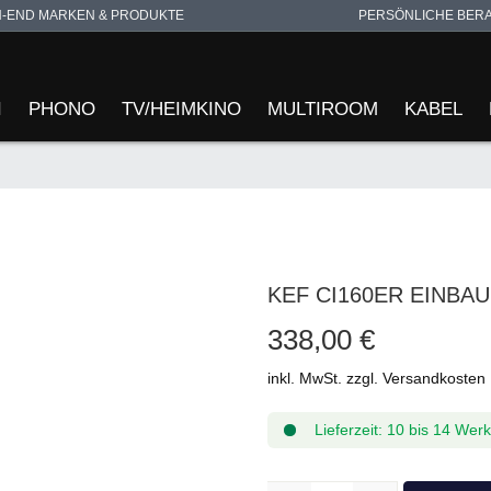
H-END MARKEN & PRODUKTE
PERSÖNLICHE BER
I
PHONO
TV/HEIMKINO
MULTIROOM
KABEL
KEF CI160ER EINB
338,00 €
inkl. MwSt. zzgl. Versandkosten
Lieferzeit: 10 bis 14 Wer