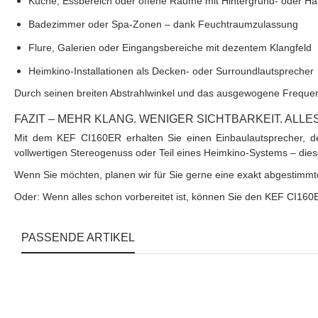
Küche, Essbereich oder offene Räume mit Hintergrund- oder Ha
Badezimmer oder Spa-Zonen – dank Feuchtraumzulassung
Flure, Galerien oder Eingangsbereiche mit dezentem Klangfeld
Heimkino-Installationen
als Decken- oder Surroundlautsprecher
Durch seinen breiten Abstrahlwinkel und das ausgewogene Frequenz
FAZIT – MEHR KLANG. WENIGER SICHTBARKEIT. ALLES
Mit dem KEF CI160ER erhalten Sie einen Einbaulautsprecher, der 
vollwertigen Stereogenuss oder Teil eines Heimkino-Systems – diese
Wenn Sie möchten, planen wir für Sie gerne eine exakt abgestimmte
Oder: Wenn alles schon vorbereitet ist, können Sie den KEF CI160
PASSENDE ARTIKEL