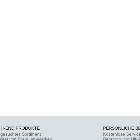
GH-END PRODUKTE
PERSÖNLICHE B
gesuchtes Sortiment
Kostenlose Servic
lität von Premium-Marken
Beratung von Hifi