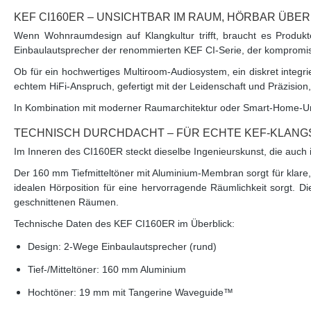
KEF CI160ER – UNSICHTBAR IM RAUM, HÖRBAR ÜB
Wenn Wohnraumdesign auf Klangkultur trifft, braucht es Produkt
Einbaulautsprecher der renommierten KEF CI-Serie, der kompromiss
Ob für ein hochwertiges Multiroom-Audiosystem, ein diskret integ
echtem HiFi-Anspruch, gefertigt mit der Leidenschaft und Präzision, 
In Kombination mit moderner Raumarchitektur oder Smart-Home-Umg
TECHNISCH DURCHDACHT – FÜR ECHTE KEF-KLANG
Im Inneren des CI160ER steckt dieselbe Ingenieurskunst, die auc
Der 160 mm Tiefmitteltöner mit Aluminium-Membran sorgt für klare
idealen Hörposition für eine hervorragende Räumlichkeit sorgt. Di
geschnittenen Räumen.
Technische Daten des KEF CI160ER im Überblick:
Design:
2-Wege Einbaulautsprecher (rund)
Tief-/Mitteltöner:
160 mm Aluminium
Hochtöner:
19 mm mit Tangerine Waveguide™