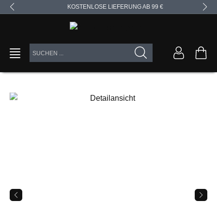
KOSTENLOSE LIEFERUNG AB 99 €
alt springen